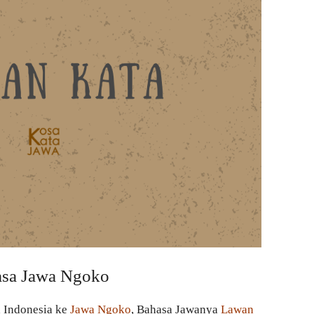
asa Jawa Ngoko
a Indonesia ke
Jawa Ngoko
, Bahasa Jawanya
Lawan