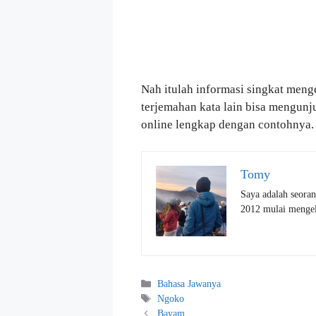
Nah itulah informasi singkat menge
terjemahan kata lain bisa mengun
online lengkap dengan contohnya.
Tomy
Saya adalah seoran
2012 mulai mengelo
Kategori
Bahasa Jawanya
Tag
Ngoko
Bayam