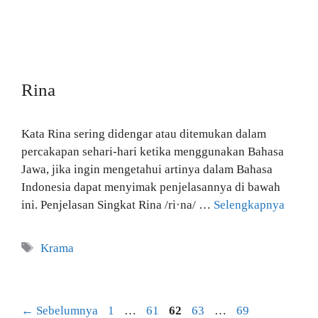
Rina
Kata Rina sering didengar atau ditemukan dalam
percakapan sehari-hari ketika menggunakan Bahasa
Jawa, jika ingin mengetahui artinya dalam Bahasa
Indonesia dapat menyimak penjelasannya di bawah
ini. Penjelasan Singkat Rina /ri·na/ …
Selengkapnya
Tag
Krama
Halaman
Halaman
Halaman
Halaman
Halaman
←
Sebelumnya
1
…
61
62
63
…
69