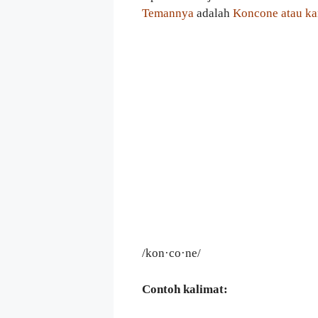
Temannya
adalah
Koncone atau k
/kon·co·ne/
Contoh kalimat: