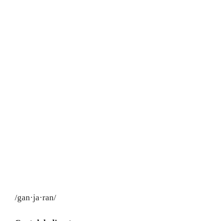
/gan·ja·ran/