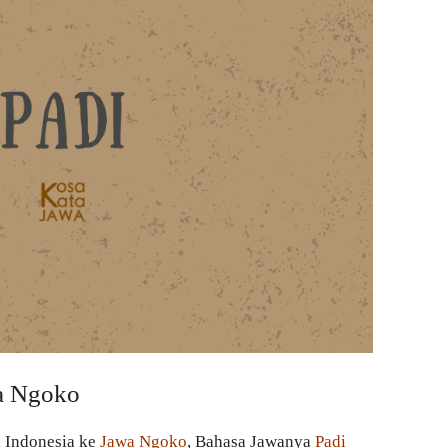
a Ngoko
a Indonesia ke
Jawa Ngoko
, Bahasa Jawanya
Padi