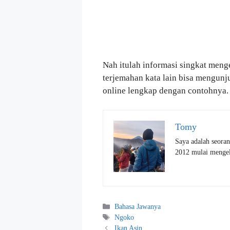
Nah itulah informasi singkat menge
terjemahan kata lain bisa mengun
online lengkap dengan contohnya.
Tomy
Saya adalah seoran
2012 mulai mengelo
Kategori
Bahasa Jawanya
Tag
Ngoko
Ikan Asin