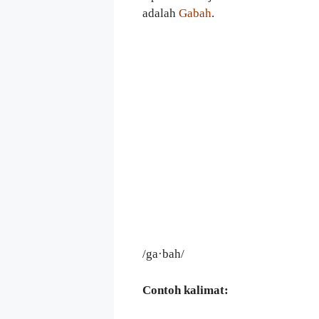
adalah
Gabah
.
/ga·bah/
Contoh kalimat: