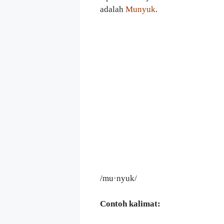
adalah
Munyuk
.
/mu·nyuk/
Contoh kalimat: