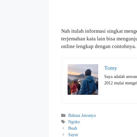
Nah itulah informasi singkat menge
terjemahan kata lain bisa mengun
online lengkap dengan contohnya.
Tomy
Saya adalah seoran
2012 mulai mengelo
Kategori
Bahasa Jawanya
Tag
Ngoko
Buah
Sayur