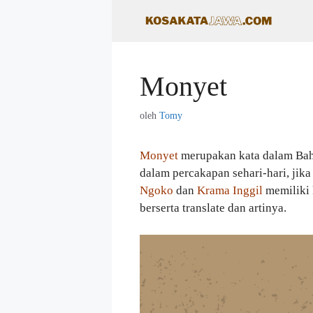
Langsung
ke
isi
Monyet
oleh
Tomy
Monyet
merupakan kata dalam Bah
dalam percakapan sehari-hari, jika
Ngoko
dan
Krama Inggil
memiliki k
berserta translate dan artinya.