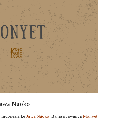
Jawa Ngoko
a Indonesia ke
Jawa Ngoko
, Bahasa Jawanya
Monyet