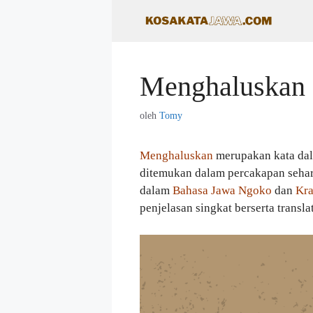
Langsung
ke
isi
Menghaluskan
oleh
Tomy
Menghaluskan
merupakan kata da
ditemukan dalam percakapan sehari
dalam
Bahasa Jawa Ngoko
dan
Kra
penjelasan singkat berserta transla