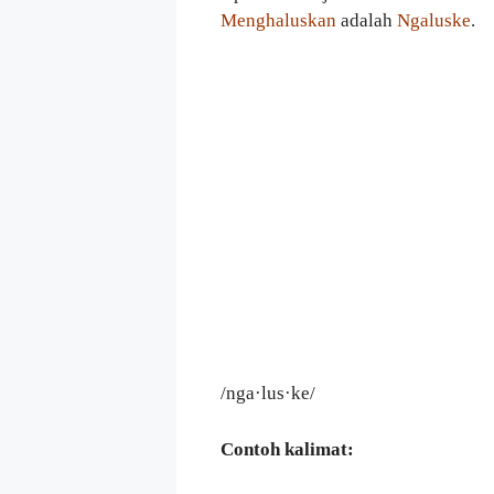
Menghaluskan
adalah
Ngaluske
.
/nga·lus·ke/
Contoh kalimat: