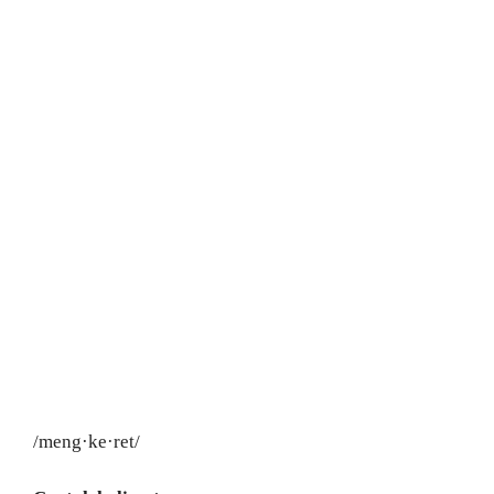
/meng·ke·ret/