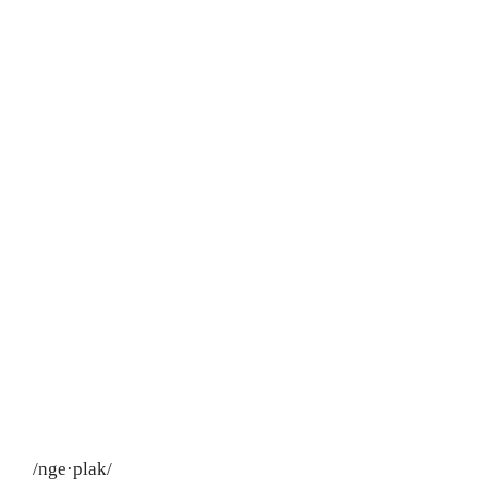
/nge·plak/