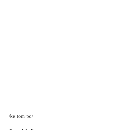
/ke·tom·po/