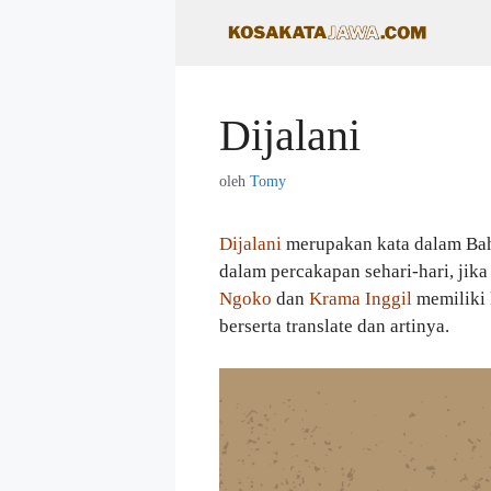
Langsung
ke
isi
Dijalani
oleh
Tomy
Dijalani
merupakan kata dalam Ba
dalam percakapan sehari-hari, jika
Ngoko
dan
Krama Inggil
memiliki k
berserta translate dan artinya.