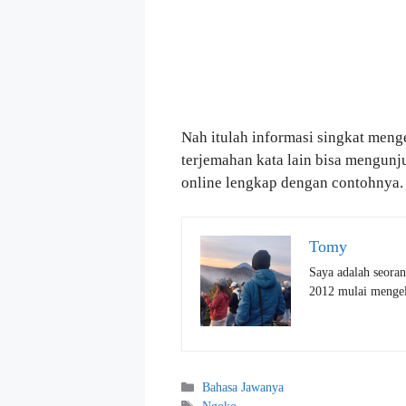
Nah itulah informasi singkat mengen
terjemahan kata lain bisa mengun
online lengkap dengan contohnya.
Tomy
Saya adalah seoran
2012 mulai mengelo
Kategori
Bahasa Jawanya
Tag