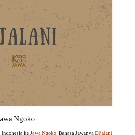
 Jawa Ngoko
a Indonesia ke
Jawa Ngoko
, Bahasa Jawanya
Dijalani