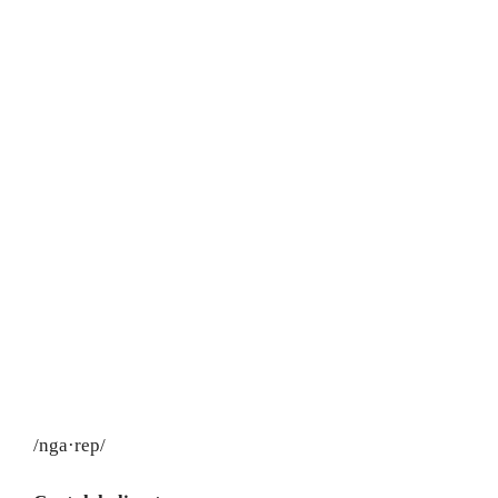
/nga·rep/