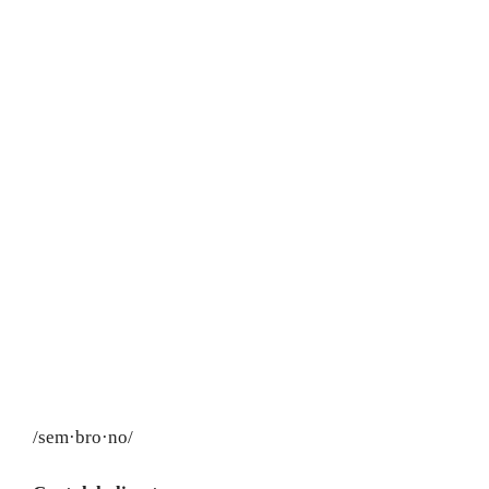
/sem·bro·no/