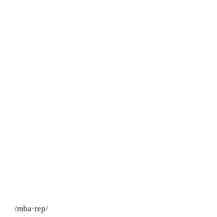
/mba·rep/