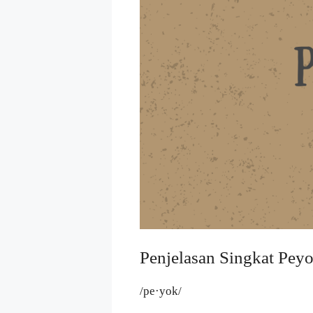
Penjelasan Singkat Pey
/pe·yok/