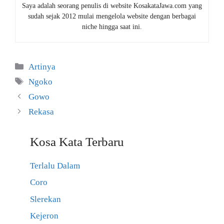
Saya adalah seorang penulis di website KosakataJawa.com yang
sudah sejak 2012 mulai mengelola website dengan berbagai
niche hingga saat ini.
Kategori
Artinya
Tag
Ngoko
Gowo
Rekasa
Kosa Kata Terbaru
Terlalu Dalam
Coro
Slerekan
Kejeron