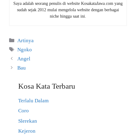
Saya adalah seorang penulis di website KosakataJawa.com yang
sudah sejak 2012 mulai mengelola website dengan berbagai
niche hingga saat ini.
Kategori
Artinya
Tag
Ngoko
Angel
Bau
Kosa Kata Terbaru
Terlalu Dalam
Coro
Slerekan
Kejeron